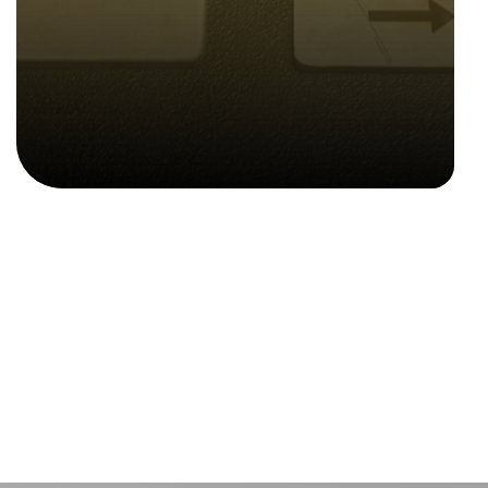
Con nuestra nueva máquina
láser, hacemos diferentes
marcadores.