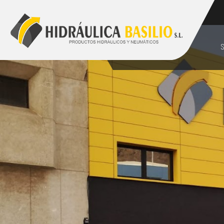
928 48 89 99
comercial@hidraulicabasilio.com
S