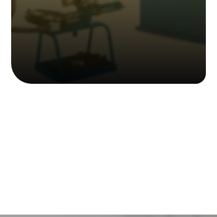
Alquiler de maquinaria hidráulica :
Dobladora Hidráulica Eléctrica,
Clavadora de ovalillos Hidráulica,
Aborcadadora de tubería