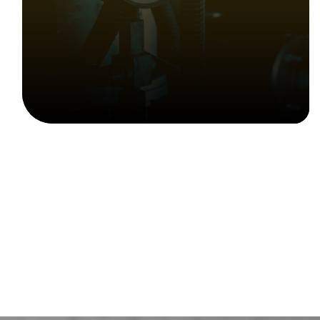
Reparación de material Hidráulico
y Neumático en general.