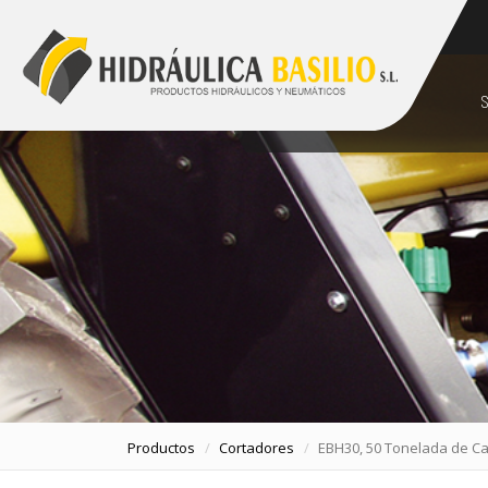
928 48 89 99
comercial@hidraulicabasilio.com
S
Productos
Cortadores
EBH30, 50 Tonelada de Cap