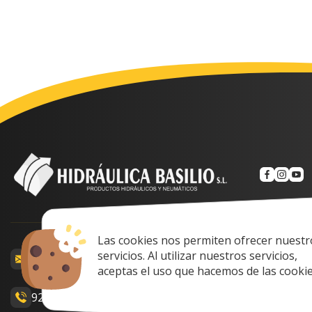
Las cookies nos permiten ofrecer nuestr
Calle Prof. Lozan
servicios. Al utilizar nuestros servicios,
comercial@hidraulicabasilio.com
Spain
aceptas el uso que hacemos de las cookie
928 48 89 99
Lunes a Viernes: 