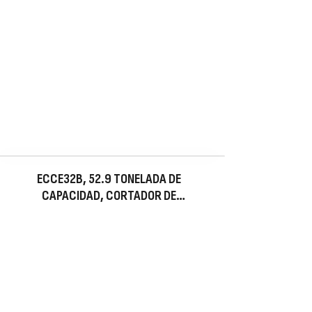
ECCE32B, 52.9 TONELADA DE
CAPACIDAD, CORTADOR DE
CADENA ELÉCTRICO, DIÁMETRO
MÁXIMO DEL MATERIAL 1.25 IN,
120V