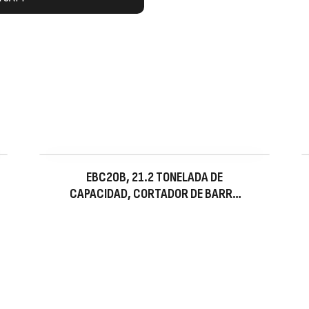
EBC20B, 21.2 TONELADA DE
CAPACIDAD, CORTADOR DE BARRA
SIN CABLE, DIÁMETRO MÁXIMO DEL
MATERIAL 0.79 IN, 120 V, BATERÍAS
Y CARGADOR INCLUIDOS