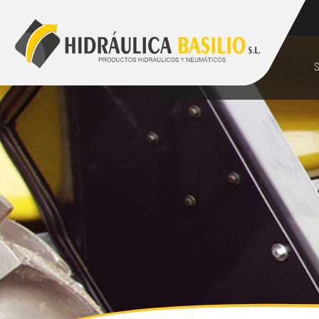
928 48 89 99
comercial@hidraulicabasilio.com
S