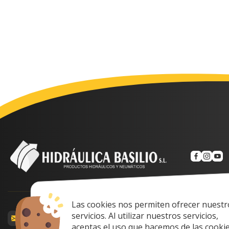
Las cookies nos permiten ofrecer nuestr
Calle Prof. Lozan
servicios. Al utilizar nuestros servicios,
comercial@hidraulicabasilio.com
Spain
aceptas el uso que hacemos de las cookie