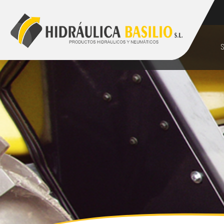
928 48 89 99
comercial@hidraulicabasilio.com
S