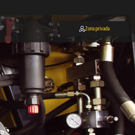
Zona privada
O