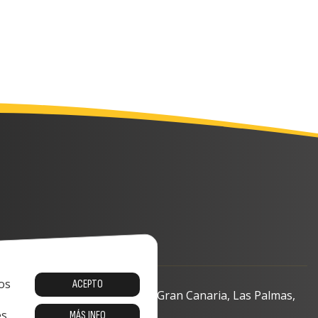
os
ACEPTO
o, 13-15, 35008 Las Palmas de Gran Canaria, Las Palmas,
s.
MÁS INFO