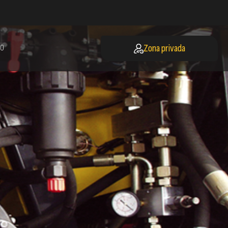
Zona privada
O