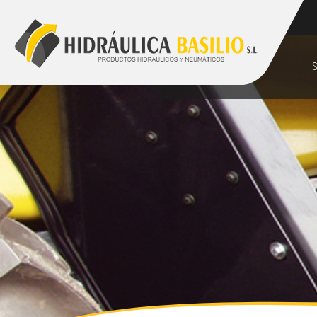
928 48 89 99
comercial@hidraulicabasilio.com
S