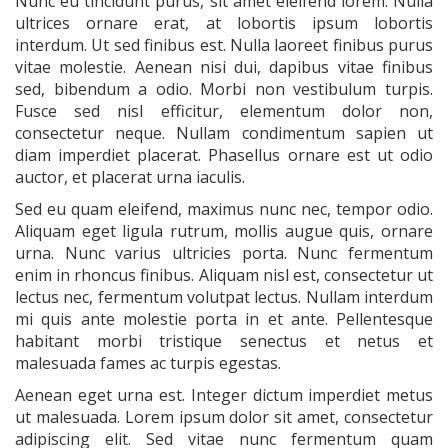
Nunc eu tincidunt purus, sit amet eleifend lorem. Nulla
ultrices ornare erat, at lobortis ipsum lobortis
interdum. Ut sed finibus est. Nulla laoreet finibus purus
vitae molestie. Aenean nisi dui, dapibus vitae finibus
sed, bibendum a odio. Morbi non vestibulum turpis.
Fusce sed nisl efficitur, elementum dolor non,
consectetur neque. Nullam condimentum sapien ut
diam imperdiet placerat. Phasellus ornare est ut odio
auctor, et placerat urna iaculis.
Sed eu quam eleifend, maximus nunc nec, tempor odio.
Aliquam eget ligula rutrum, mollis augue quis, ornare
urna. Nunc varius ultricies porta. Nunc fermentum
enim in rhoncus finibus. Aliquam nisl est, consectetur ut
lectus nec, fermentum volutpat lectus. Nullam interdum
mi quis ante molestie porta in et ante. Pellentesque
habitant morbi tristique senectus et netus et
malesuada fames ac turpis egestas.
Aenean eget urna est. Integer dictum imperdiet metus
ut malesuada. Lorem ipsum dolor sit amet, consectetur
adipiscing elit. Sed vitae nunc fermentum quam