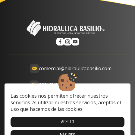
comercial@hidraulicabasilio.com
928 48 89 99
Calle Prof. Lozano, 13-15,
Las cookies nos permiten ofrecer nuestros
35008 Las Palmas de Gran
servicios. Al utilizar nuestros servicios, aceptas el
Canaria, Las Palmas, Spain
uso que hacemos de las cookies.
Lunes a Viernes: 8:00 a 17:00
ACEPTO
Sabado y domingo: cerrado