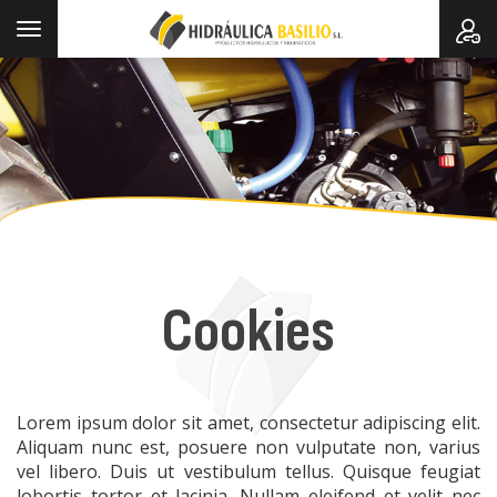
Toggle
navigation
Cookies
Lorem ipsum dolor sit amet, consectetur adipiscing elit.
Aliquam nunc est, posuere non vulputate non, varius
vel libero. Duis ut vestibulum tellus. Quisque feugiat
lobortis tortor et lacinia. Nullam eleifend et velit nec