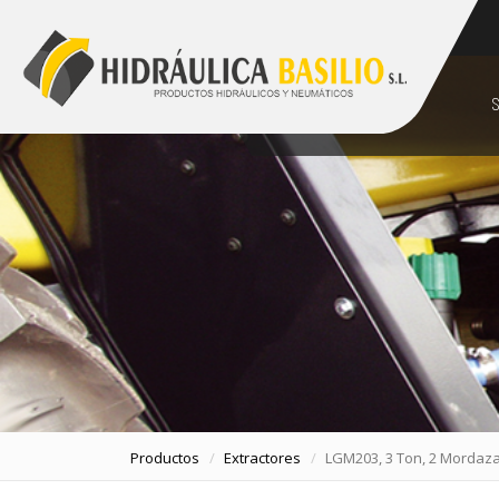
928 48 89 99
comercial@hidraulicabasilio.com
S
Productos
Extractores
LGM203, 3 Ton, 2 Mordaza