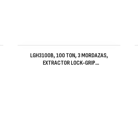
LGH3100B, 100 TON, 3 MORDAZAS,
EXTRACTOR LOCK-GRIP
HIDRÁULICO CON MANGO DE
BLOQUEO, CARRO Y BOMBA
ELÉCTRICA, 115 V