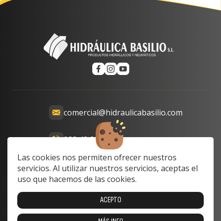
comercial@hidraulicabasilio.com
928 48 89 99
Calle Prof. Lozano, 13-15,
Las cookies nos permiten ofrecer nuestros
35008 Las Palmas de Gran
servicios. Al utilizar nuestros servicios, aceptas el
Canaria, Las Palmas, Spain
uso que hacemos de las cookies.
Lunes a Viernes: 8:00 a 17:00
ACEPTO
Sabado y domingo: cerrado