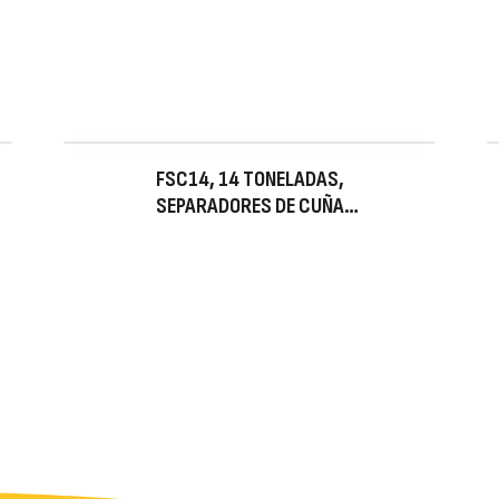
FSC14, 14 TONELADAS,
SEPARADORES DE CUÑA
HIDRÁULICO INTEGRAL, BOMBA
MANUAL INTEGRADA, 3.16 PULG
SEPARACIÓN MÁXIMA