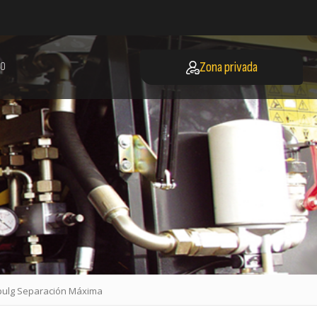
Zona privada
O
 pulg Separación Máxima