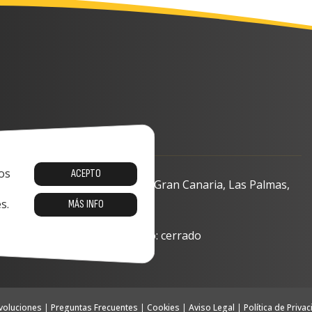
os
ACEPTO
o, 13-15, 35008 Las Palmas de Gran Canaria, Las Palmas,
s.
MÁS INFO
8:00 a 17:00 Sabado y domingo: cerrado
voluciones
|
Preguntas Frecuentes
|
Cookies
|
Aviso Legal
|
Política de Priva