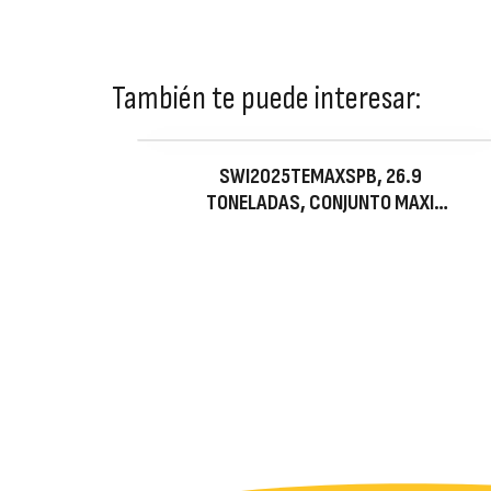
También te puede interesar:
SWI2025TEMAXSPB, 26.9
TONELADAS, CONJUNTO MAXI
HIDRÁULICO EXTERNO DE
SEPARADOR DE BRIDAS, 4.1 PULG
SEPARACIÓN MÁXIMA