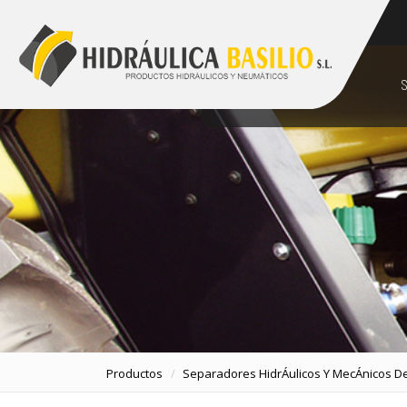
928 48 89 99
comercial@hidraulicabasilio.com
S
Productos
Separadores HidrÁulicos Y MecÁnicos De