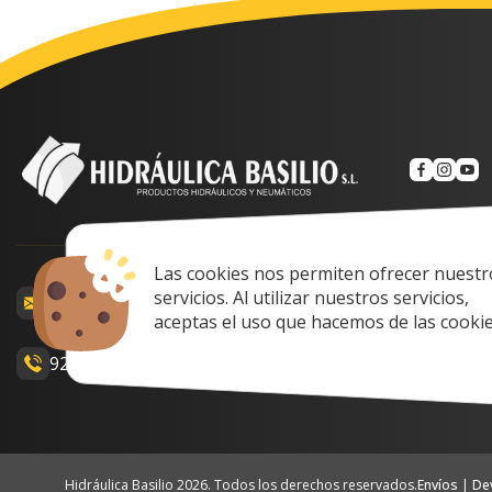
Las cookies nos permiten ofrecer nuestr
Calle Prof. Lozan
servicios. Al utilizar nuestros servicios,
comercial@hidraulicabasilio.com
Spain
aceptas el uso que hacemos de las cookie
928 48 89 99
Lunes a Viernes: 
Hidráulica Basilio 2026. Todos los derechos reservados.
Envíos
|
De